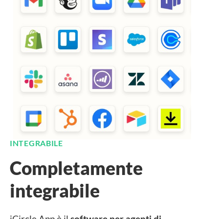
INTEGRABILE
Completamente
integrabile
iCircle App è il
software per agenti di