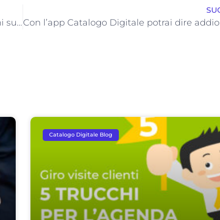
SU
Cerchi un software studiato per la raccolta ordini su tablet: semplice, intuitivo e personalizzabile?
Catalogo Digitale Blog