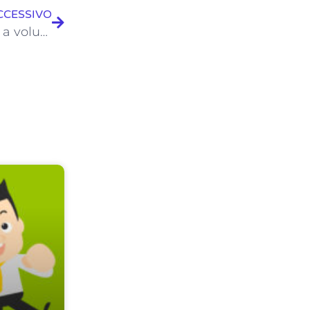
CCESSIVO
Con l’app Catalogo Digitale potrai dire addio a voluminosi cataloghi cartacei dei prodotti