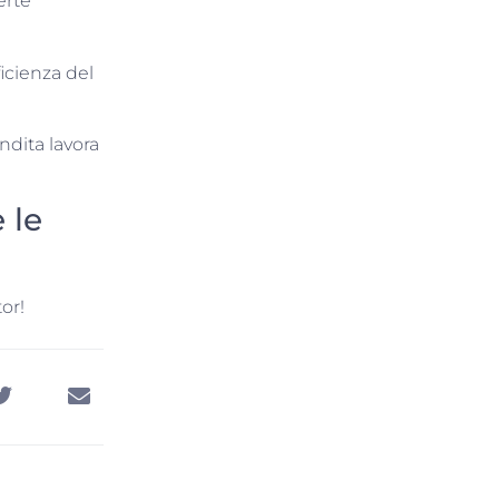
erte
ficienza del
ndita lavora
 le
or!