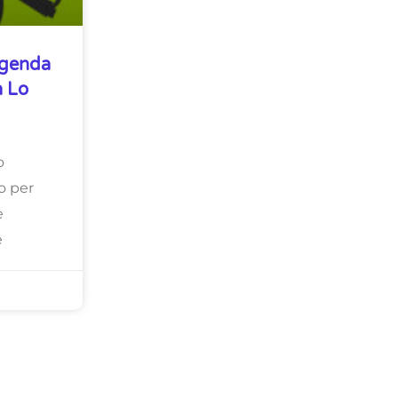
’agenda
a Lo
o
o per
e
e