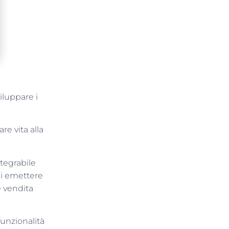
iluppare i
re vita alla
ntegrabile
 di emettere
e vendita
funzionalità