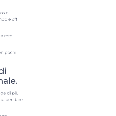
Ios o
ndo è off
ua rete
con pochi
di
nale.
lge di più
no per dare