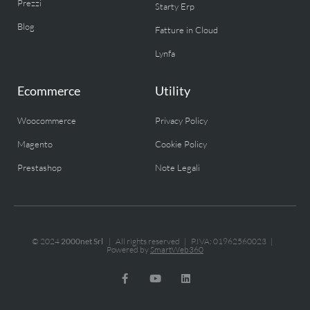
Prezzi
Starty Erp
Blog
Fatture in Cloud
Lynfa
Ecommerce
Utility
Woocommerce
Privacy Policy
Magento
Cookie Policy
Prestashop
Note Legali
© 2024
2000net Srl
| All rights reserved | P.IVA: 01962560023 |
Powered by
SmartWeb360