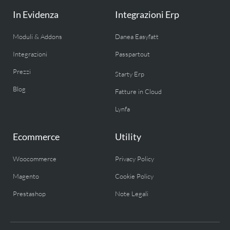
In Evidenza
Integrazioni Erp
Moduli & Addons
Danea Easyfatt
Integrazioni
Passpartout
Prezzi
Starty Erp
Blog
Fatture in Cloud
Lynfa
Ecommerce
Utility
Woocommerce
Privacy Policy
Magento
Cookie Policy
Prestashop
Note Legali